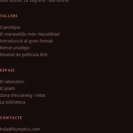
Nau Bostik, La Sagrera · Barcelona
TALLERS
Cianotípia
El meravellós món Hasselblad
Introducció al gran format
Retrat analògic
Revelat de pel·lícula B/N
ESPAIS
El laboratori
El plató
Zona d'escaneig i retoc
La biblioteca
CONTACTE
hola@llumatics.com