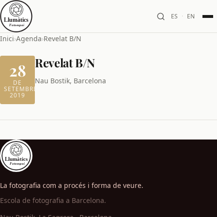
ES
·
EN
Inici
›
Agenda
›
Revelat B/N
Revelat B/N
28
Nau Bostik, Barcelona
DE
SETEMBRE
2019
La fotografia com a procés i forma de veure.
Escola de fotografia a Barcelona.