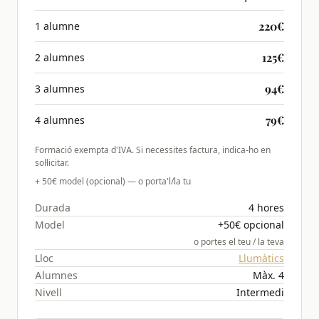
220€
1 alumne
125€
2 alumnes
94€
3 alumnes
79€
4 alumnes
Formació exempta d'IVA. Si necessites factura, indica-ho en
sol·licitar.
+ 50€ model (opcional) — o porta'l/la tu
Durada
4 hores
Model
+50€ opcional
o portes el teu / la teva
Lloc
Llumàtics
Alumnes
Màx. 4
Nivell
Intermedi