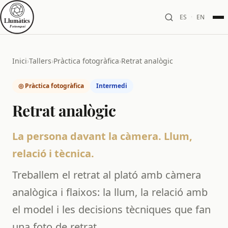
ES
·
EN
Inici
›
Tallers
›
Pràctica fotogràfica
›
Retrat analògic
◎ Pràctica fotogràfica
Intermedi
Retrat analògic
La persona davant la càmera. Llum,
relació i tècnica.
Treballem el retrat al plató amb càmera
analògica i flaixos: la llum, la relació amb
el model i les decisions tècniques que fan
una foto de retrat.