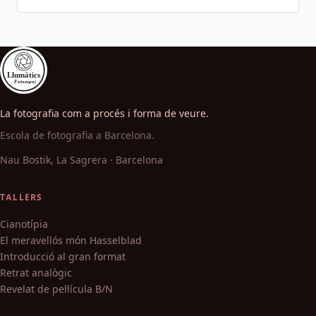
La fotografia com a procés i forma de veure.
Escola de fotografia a Barcelona.
Nau Bostik, La Sagrera · Barcelona
TALLERS
Cianotípia
El meravellós món Hasselblad
Introducció al gran format
Retrat analògic
Revelat de pel·lícula B/N