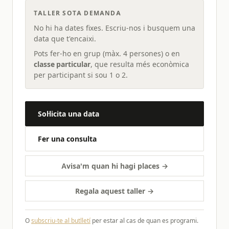
TALLER SOTA DEMANDA
No hi ha dates fixes. Escriu-nos i busquem una
data que t'encaixi.
Pots fer-ho en grup (màx. 4 persones) o en
classe particular
, que resulta més econòmica
per participant si sou 1 o 2.
Sol·licita una data
Fer una consulta
Avisa'm quan hi hagi places →
Regala aquest taller →
O
subscriu-te al butlletí
per estar al cas de quan es programi.